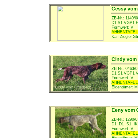
Cessy vom
ZB-Nr.:
1140/0
D1 S1 VGP1 
Formwert: V
AHNENTAFEL
Karl-Ziegler-S
Cindy vom 
ZB-Nr.: 0463/0
D1 S1 VGP1 
Formwert: V
AHNENTAFEL
Eigentümer: M
Eeny vom 
ZB-Nr.: 1290/0
D1 D1 S1
Formwert: V
AHNENTAFEL
Eigentümer: M