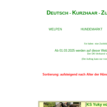
D
K
Z
EUTSCH -
URZHAAR -
WELPEN
HUNDEMARKT
Sie haben eine Zuchthü
Ab 01.03.2025 werden auf dieser We
Der DK-Verband ve
(Der Auftrag kann nur vom
Sortierung: aufsteigend nach Alter der Hü
KS
Yuky v