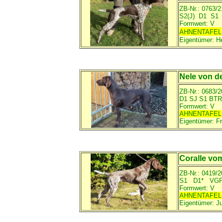
ZB-Nr.: 0763/
S2(J) D1 S
Formwert: V
AHNENTAFEL
Eigentümer:
H
Nele von d
ZB-Nr.: 0683/
D1 SJ S1 
Formwert: V
AHNENTAFEL
Eigentümer:
F
Coralle vo
ZB-Nr.: 0419/2
S1 D1* VGP
Formwert: V
AHNENTAFEL
Eigentümer:
J