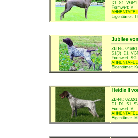
D1 S1 VGP
Formwert: V
AHNENTAFEL
Eigentümer:
T
Jubilee vo
ZB-Nr.: 0469/1
S1(J) D1 V
Formwert: SG
AHNENTAFEL
Eigentümer:
K
Heidie II v
ZB-Nr.: 0232/1
D1 D1 S1 S
Formwert: V
AHNENTAFEL
Eigentümer:
M