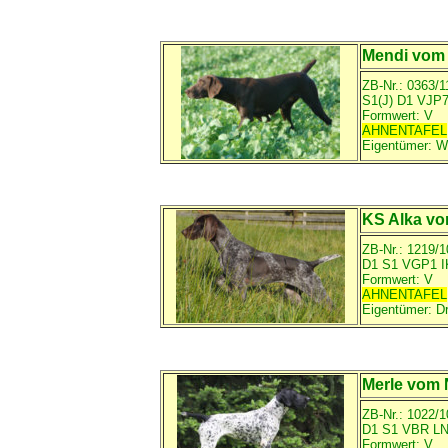
Mendi vom
ZB-Nr.: 0363/1
S1(J) D1 VJP
Formwert: V
AHNENTAFEL
Eigentümer:
W
KS Alka vo
ZB-Nr.: 1219/1
D1 S1 VGP1 
Formwert: V
AHNENTAFEL
Eigentümer:
D
Merle vom
ZB-Nr.: 1022/
D1 S1 VBR L
Formwert: V