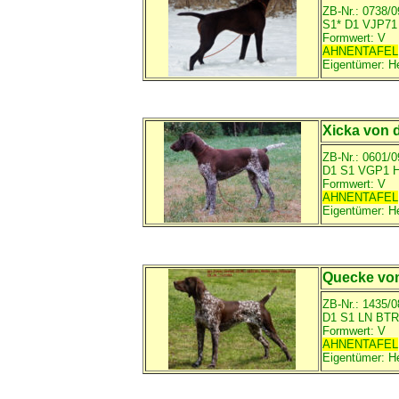
ZB-Nr.: 0738/0
S1* D1 VJP7
Formwert: V
AHNENTAFEL
Eigentümer:
H
Xicka von 
ZB-Nr.: 0601/0
D1 S1 VGP1 
Formwert: V
AHNENTAFEL
Eigentümer:
He
Quecke vo
ZB-Nr.:
1435/0
D1 S1 LN BT
Formwert: V
AHNENTAFEL
Eigentümer:
H