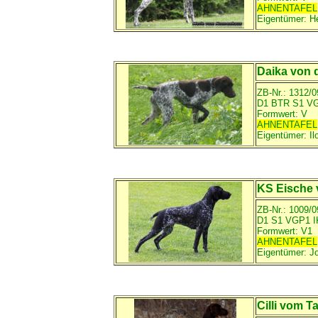
AHNENTAFEL
Eigentümer:
H
Daika von d
ZB-Nr.: 1312/0
D1 BTR S1 V
Formwert: V
AHNENTAFEL
Eigentümer:
I
KS Eische 
ZB-Nr.: 1009/
D1 S1 VGP1 
Formwert: V1
AHNENTAFEL
Eigentümer:
Jo
Cilli vom T