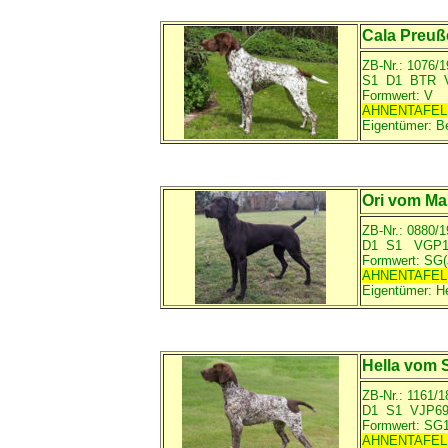
Cala Preuß
ZB-Nr.: 1076/1
S1 D1 BTR 
Formwert: V
AHNENTAFEL
Eigentümer:
B
Ori vom M
ZB-Nr.: 0880/1
D1 S1 VGP1
Formwert: SG(
AHNENTAFEL
Eigentümer:
H
Hella vom 
ZB-Nr.: 1161/1
D1 S1 VJP6
Formwert: SG
AHNENTAFEL