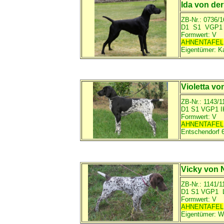
Ida von de
ZB-Nr.: 0736/
D1 S1 VGP
Formwert: V
AHNENTAFEL
Eigentümer:
Ka
Violetta v
ZB-Nr.: 1143/1
D1 S1 VGP1 
Formwert: V
AHNENTAFEL
Entschendorf 6
Vicky von 
ZB-Nr.: 1141/1
D1 S1 VGP1 
Formwert: V
AHNENTAFEL
Eigentümer:
W