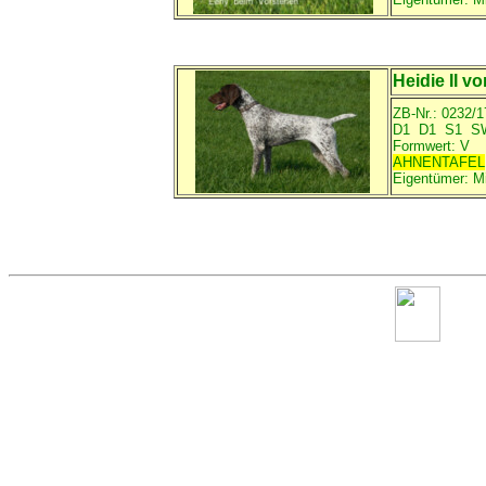
Heidie II v
ZB-Nr.: 0232/1
D1 D1 S1 S
Formwert: V
AHNENTAFEL
Eigentümer:
M