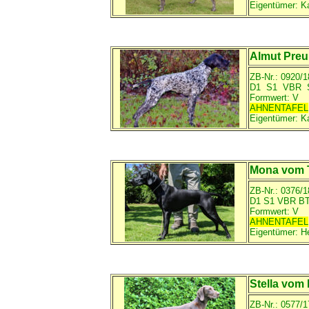
Eigentümer:
Ka
Almut Preu
ZB-Nr.: 0920/
D1 S1 VBR
Formwert: V
AHNENTAFEL
Eigentümer:
K
Mona vom T
ZB-Nr.: 0376/1
D1 S1 VBR 
Formwert: V
AHNENTAFEL
Eigentümer:
H
Stella vom 
ZB-Nr.: 0577/1