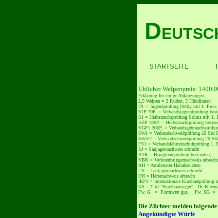
D
EUTSC
STARTSEITE
Üblicher Welpenpreis: 1400,0
Erklärung für einige Abkürzungen:
2,5 Welpen = 2 Rüden, 5 Hündinnen
D1 = Jugendprüfung Derby mit 1. Preis
VJP 70P. = Verbandsjugendprüfung besta
S1 = Herbstzuchtprüfung Solms mit 1. P
HZP 180P. = Herbstzuchtprüfung bestand
VGP1 300P, = Verbandsgebrauchsprüfung
SW1 = Verbandschweißprüfung 20 Std Fä
SW3/2 = Verbandschweißprüfung 20 Std F
FS1 = Verbandsfährtenschuhprüfung 1. P
SJ = Saujagernachweis erbracht
BTR = Bringtreueprüfung bestanden
VBR = Verlorenbringernachweis erbracht
AH = Armbruster Haltabzeichen
LN = Lautjagernachweis erbracht
HN = Härtenachweis erbracht
IKP1 = Internationale Kurzhaarprüfung m
KS = Titel "Kurzhaarsieger", Dr. Kleem
Fw. G = Formwert gut, Fw. SG = Fo
Die Züchter melden folgende
Angekündigte Würfe