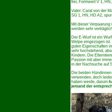
frei, Formwert V 1, H
Vater: Carat von der M
SG 1, HN, HD A2, spur
Mit dieser Verpaarung
werden sehr verträglic
Der E-Wurf ist ein Wur
Welpe eingezogen ist. 
guten Eigenschaften im
sehr hochstehend, abso
Kindern. Die Elterntier
Passion mit aber imme
in der Nachsuche auf 
Die beiden Hündinnen 
verwenden, doch leider 
haben werde, darum
h
jemand der entspreche