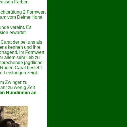
reussen Farben
uchtprüfung 2,Formwert
 Sam vom Delme Horst
nde vereint. Es
ion erwartet.
Carat der bei uns als
tens kennen und ihre
vorragend, im Formwert
r allem sehr lieb zu
ntsprechende jagdliche
 Rüden Carat besteht
 Leistungen zeigt.
em Zwinger zu
Jahr zu wenig Zeit
len Hündinnen an