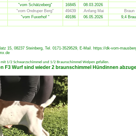
"vom
Schätzeberg
"
16845
08.03.2026
"vom
Ondruper Berg
"
49439
.Anfang Mai
Braun
"vom Fuxerhof "
49186
06.05.2026
9,4 Bra
atz 15, 08237 Steinberg, Tel. 0171-3529529,
E-Mail.
https://dk-vom-mausber
mx.de
 mit 1/2 Schwarzschimmel und 1/2 Braunschimmel Welpen gefallen.
en F3 Wurf sind wieder 2 braunschimmel Hündinnen abzug