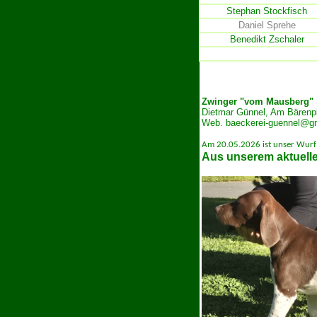
Stephan Stockfisch
Daniel Sprehe
Benedikt Zschaler
Zwinger "vom
Mausberg
"
Dietmar Günnel, Am Bärenpl
Web.
baeckerei-guennel@g
Am 20.05.2026 ist unser Wurf
Aus unserem aktuell