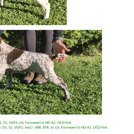
, S1, VGP1, LN, Formwert V, HD-A2, OCD-frei
 D1, S1, VGP1, Sw1/, VBR, BTR, SJ, LN, Formwert V, HD-A2, OCD-frei