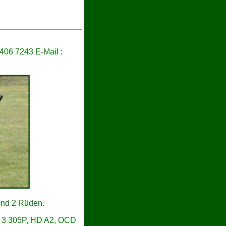
 406 7243
E-Mail :
und 2 Rüden.
GP 3 305P, HD A2, OCD