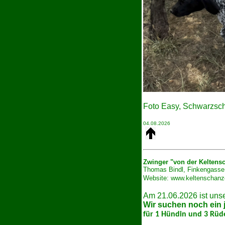
Foto Easy, Schwarzs
04.08.2026
Zwinger "von der
Keltens
Thomas Bindl, Finkengasse 
Website:
www.keltenschan
Am 21.06.2026 ist uns
Wir suchen noch ein 
für 1 Hündin und 3 Rüd