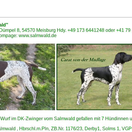
ald
"
Dümpel 8, 54570 Meisburg Hdy. +49 173 6441248 oder +41 79
mpage:
www.salmwald.de
E-Wurf im DK-Zwinger vom Salmwald gefallen mit 7 Hündinnen 
almwald , Hbrschl.m.Pln, ZB.Nr. 1176/23, Derby1, Solms 1, V