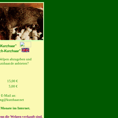
-Kurzhaar"
ch-Kurzhaar"
Welpen abzugeben und
urzhaar.de anbieten?
15,00 €
5,00 €
r E-Mail an:
ung@kurzhaar.net
3 Monate im Internet.
enn die Welpen verkauft sind.