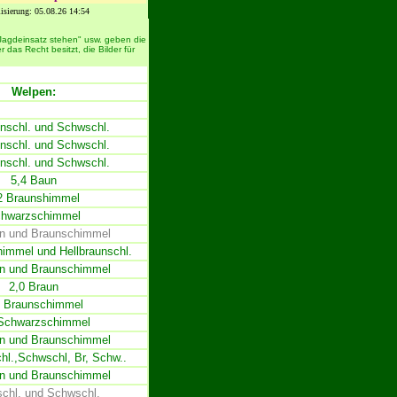
lisierung:
05.08.26 14:54
 Jagdeinsatz stehen" usw. geben die
das Recht besitzt, die Bilder für
Welpen:
unschl. und Schwschl.
nschl. und Schwschl.
unschl. und Schwschl.
5,4 Baun
2 Braunshimmel
hwarzschimmel
n und Braunschimmel
himmel und Hellbraunschl.
un und Braunschimmel
2,0 Braun
4 Braunschimmel
 Schwarzschimmel
n und Braunschimmel
hl.,Schwschl, Br, Schw..
un und Braunschimmel
chl. und Schwschl.