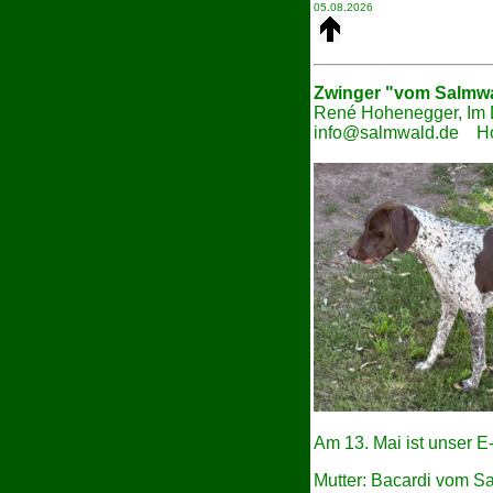
05.08.2026
Zwinger "vom
Salmw
René Hohenegger, Im 
info@salmwald.de
Ho
Am 13. Mai ist unser 
Mutter: Bacardi vom S