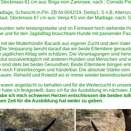
N, Stockmass 61 cm
aus: Briga vom Zarensee, nach : Corrado P
adlage
,
Schwschl.m.Pln. ZB-Nr.0042/19, Derby1; S n.B; Altersz
laut, Stockmass 67 cm
aus: Venja KS von der Madlage, nach:
 wurden sehr leistungsstarke und im Formwert hoch stehende Hu
he und für den Jagdalltag brauchbare Hunde mit passender Pass
f mit der Mutterhündin Bacardi aus eigener Zucht und dem Vater 
Die Verpaarung beruht darauf das wir beide Elterntiere genaus
 jagdlichen Alltag sehr schätzen. Die Veranlagungen sind her
lut sozialverträglich mit anderen Hunden und Menschen und vo
e sind stets bei bester Gesundheit. Beide Elterntiere bringen e
r noch Führerbezogen und händelbar. Die absolute Stärke vom
Sauen, Rehwild und Rotwild wo er immer wieder beeindruckende
waren angedacht zu behalten und für die Weiterzucht in unser
habe ich festgestellt, dass ich für die Ausbildung im nächsten 
abe ich mich schweren Herzen entschlossen die beiden tol
n Zeit für die Ausbildung hat weiter zu geben.