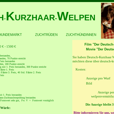
K
W
H
URZHAAR
ELPEN
-
-
HUNDEMARKT
ZUCHTRÜDEN
ZUCHTHÜNDINNEN
Film "Der Deutsch
0 € - 1500 €
Movie "Der Deuts
 bestanden,
Sie haben Deutsch-Kurzhaar 
nden, 70 Punkte erreicht
möchten diese über deutsch-k
reis bestanden
en, 180 Punkte erreicht
 mit 1. Preis bestanden, 300
Punkte erreicht
Kosten:
hrte 1. Preis
ährte 3. Preis, 40 Std. Fährte 2. Preis
reis
Anzeige pro Wurf
,
Bild
Anzeige pe
it 1. Preis bestanden
welpenvermittl
ann-Zuchtausleseprüfung bestanden
rmwert sehr gut, Fw. V = Formwert vorzüglich
Die Anzeige bleibt 
 Würfe:
Bitte informieren Sie uns, w