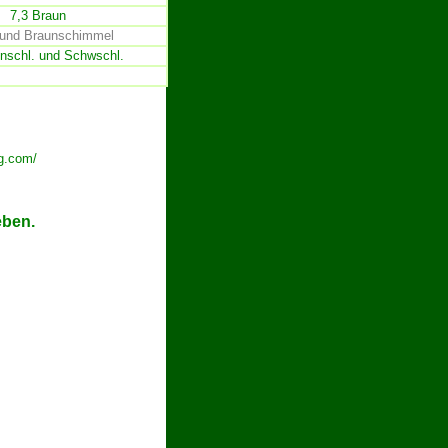
7,3 Braun
 und Braunschimmel
unschl. und Schwschl.
g.com/
eben.