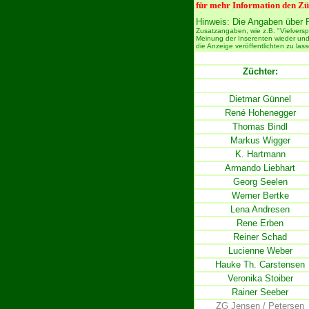
für mehr Information den Zü
Hinweis:
Die Angaben über P
Zusatzangaben, wie z.B. "Vielversp
Meinung der Inserenten wieder und A
die Anzeige veröffentlichten zu lass
Züchter
:
Dietmar Günnel
René Hohenegger
Thomas Bindl
Markus Wigger
K. Hartmann
Armando Liebhart
Georg Seelen
Werner Bertke
Lena Andresen
Rene Erben
Reiner Schad
Lucienne Weber
Hauke Th. Carstensen
Veronika Stoiber
Rainer Seeber
ZG Jensen / Petersen