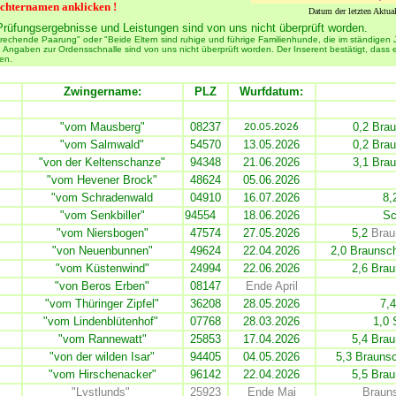
chternamen anklicken !
Datum der letzten Aktua
rüfungsergebnisse und Leistungen sind von uns nicht überprüft worden.
rechende Paarung" oder "Beide Eltern sind ruhige und führige Familienhunde, die im ständigen
ngaben zur Ordensschnalle sind von uns nicht überprüft worden. Der Inserent bestätigt, dass er 
en.
Zwingername:
PLZ
Wurfdatum:
"vom Mausberg"
08237
0,2 Bra
20.05.2026
"vom Salmwald"
54570
13.05.2026
0,2
Brau
"von der Keltenschanze"
94348
21.06.2026
3,1 Bra
"vom Hevener Brock"
48624
05.06.2026
"vom Schradenwald
04910
16.07.2026
8,
"vom Senkbiller"
94554
18.06.2026
Sc
"vom Niersbogen"
47574
27.05.2026
5,2
Brau
"von Neuenbunnen"
49624
22.04.2026
2,0 Braunsc
"vom Küstenwind"
24994
22.06.2026
2,6 Bra
"von Beros Erben"
08147
Ende April
"vom Thüringer Zipfel"
36208
28.05.2026
7,
"vom Lindenblütenhof"
07768
28.03.2026
1,0
"vom Rannewatt"
25853
17.04.2026
5,4
Brau
"von der wilden Isar"
94405
04.05.2026
5,3 Braunsc
"vom Hirschenacker"
96142
22.04.2026
5,5 Bra
"Lystlunds"
25923
Ende Mai
Brauns