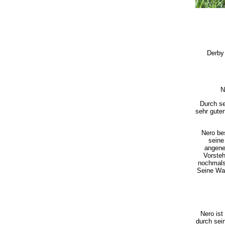
Derby 
N
Durch se
sehr gute
Nero be
seine
angene
Vorsteh
nochmals 
Seine Was
Nero ist
durch sei