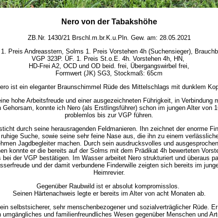
Nero von der Tabakshöhe
ZB.Nr. 1430/21 Brschl.m.br.K.u.Pln. Gew. am: 28.05.2021
1. Preis Andreasstern, Solms 1. Preis Vorstehen 4h (Suchensieger), Brauchb
VGP 323P. ÜF. 1. Preis St.o.E. 4h. Vorstehen 4h, HN,
HD-Frei A2, OCD und OD beid. frei, Übergangswirbel frei,
Formwert (JK) SG3, Stockmaß: 65cm
ero ist ein eleganter Braunschimmel Rüde des Mittelschlags mit dunklem Kop
ine hohe Arbeitsfreude und einer ausgezeichneten Führigkeit, in Verbindung 
n Gehorsam, konnte ich Nero (als Erstlingsführer) schon im jungen Alter von 
problemlos bis zur VGP führen.
sticht durch seine herausragenden Feldmanieren. Ihn zeichnet der enorme Find
 ruhige Suche, sowie seine sehr feine Nase aus, die ihn zu einem verlässlich
hmen Jagdbegleiter machen. Durch sein ausdrucksvolles und ausgesprochen
en konnte er die bereits auf der Solms mit dem Prädikat 4h bewerteten Vorste
bei der VGP bestätigen. Im Wasser arbeitet Nero strukturiert und überaus pa
serfreude und der damit verbundene Finderwille zeigten sich bereits im junge
Heimrevier.
Gegenüber Raubwild ist er absolut kompromisslos.
Seinen Härtenachweis legte er bereits im Alter von acht Monaten ab.
 ein selbstsicherer, sehr menschenbezogener und sozialverträglicher Rüde. Er
n umgängliches und familienfreundliches Wesen gegenüber Menschen und Ar