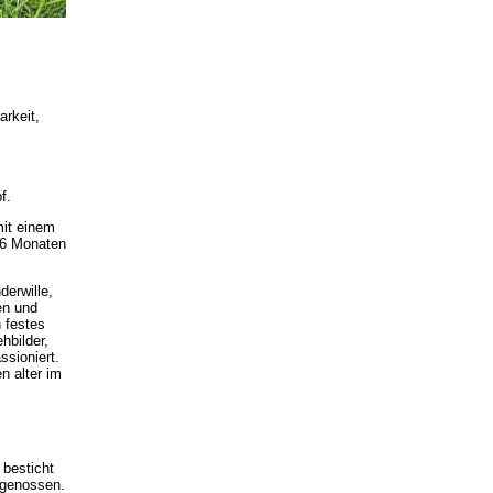
arkeit,
f.
mit einem
16 Monaten
erwille,
en und
 festes
hbilder,
ssioniert.
n alter im
 besticht
tgenossen.