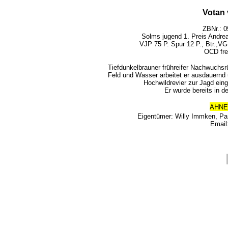
Votan
ZBNr.: 0
Solms jugend 1. Preis Andrea
VJP 75 P. Spur 12 P., Btr.,VG
OCD frei
Tiefdunkelbrauner frühreifer Nachwuchsr
Feld und Wasser arbeitet er ausdauernd un
Hochwildrevier zur Jagd ein
Er wurde bereits in d
AHNE
Eigentümer: Willy Immken, Par
Email